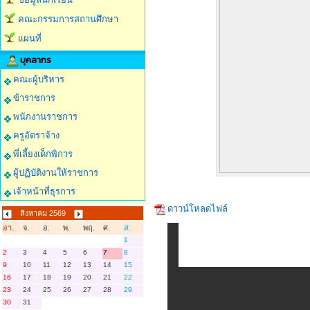
คณะกรรมการสถานศึกษา
แผนที่
บุคลากร
คณะผู้บริหาร
ข้าราชการ
พนักงานราชการ
ครูอัตราจ้าง
พี่เลี้ยงเด็กพิการ
ผู้ปฏิบัติงานให้ราชการ
เจ้าหน้าที่ธุรการ
ดาวน์โหลดไฟล์
สิงหาคม 2569
อา.
จ.
อ.
พ.
พฤ.
ศ.
ส.
1
2
3
4
5
6
7
8
9
10
11
12
13
14
15
16
17
18
19
20
21
22
23
24
25
26
27
28
29
30
31